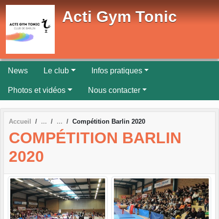
Panneau de gestion des cookies
Acti Gym Tonic
News
Le club
Infos pratiques
Photos et vidéos
Nous contacter
Accueil
Compétition Barlin 2020
COMPÉTITION BARLIN
2020