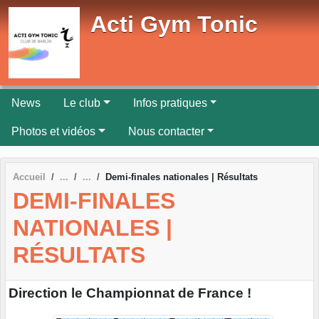
Panneau de gestion des cookies
Acti Gym Tonic
News
Le club
Infos pratiques
Photos et vidéos
Nous contacter
Accueil
Demi-finales nationales | Résultats
DEMI-FINALES
NATIONALES |
RÉSULTATS
Direction le Championnat de France !